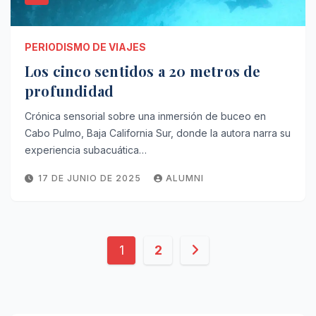
PERIODISMO DE VIAJES
Los cinco sentidos a 20 metros de
profundidad
Crónica sensorial sobre una inmersión de buceo en
Cabo Pulmo, Baja California Sur, donde la autora narra su
experiencia subacuática…
17 DE JUNIO DE 2025
ALUMNI
Paginación
1
2
de
entradas