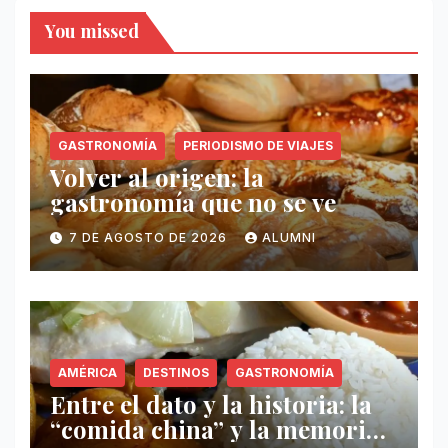
You missed
GASTRONOMÍA
PERIODISMO DE VIAJES
Volver al origen: la
gastronomía que no se ve
7 DE AGOSTO DE 2026
ALUMNI
AMÉRICA
DESTINOS
GASTRONOMÍA
Entre el dato y la historia: la
“comida china” y la memoria