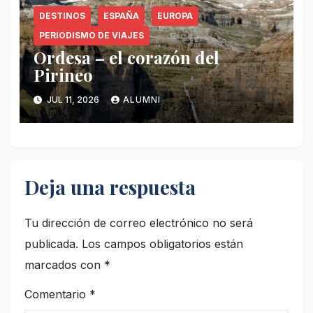
DESTINOS
ESPAÑA
EUROPA
PERIODISMO DE VIAJES
Ordesa – el corazón del
Pirineo
JUL 11, 2026
ALUMNI
Deja una respuesta
Tu dirección de correo electrónico no será
publicada.
Los campos obligatorios están
marcados con
*
Comentario
*