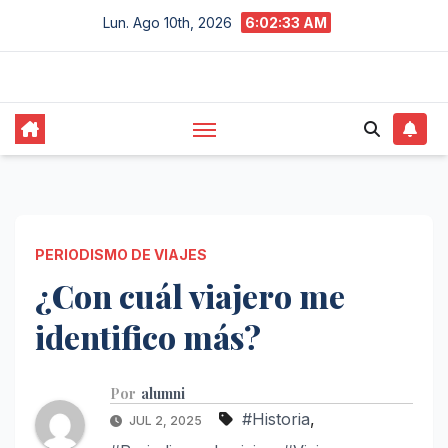
Saltar
Lun. Ago 10th, 2026
6:02:33 AM
al
contenido
PERIODISMO DE VIAJES
¿Con cuál viajero me
identifico más?
Por
alumni
#Historia
,
JUL 2, 2025