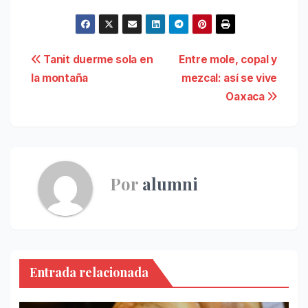
Navegación
Tanit duerme sola en
Entre mole, copal y
la montaña
mezcal: así se vive
de
Oaxaca
entradas
Por
alumni
Entrada relacionada