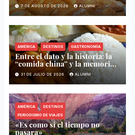
7 DE AGOSTO DE 2026
ALUMNI
AMÉRICA
DESTINOS
GASTRONOMÍA
Entre el dato y la historia: la
“comida china” y la memoria
invisible en Puerto Rico
31 DE JULIO DE 2026
ALUMNI
AMÉRICA
DESTINOS
PERIODISMO DE VIAJES
«Es como si el tiempo no
pasara»