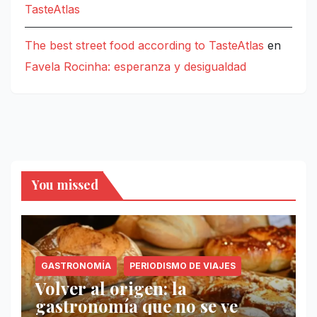
TasteAtlas
The best street food according to TasteAtlas
en
Favela Rocinha: esperanza y desigualdad
You missed
GASTRONOMÍA
PERIODISMO DE VIAJES
Volver al origen: la
gastronomía que no se ve