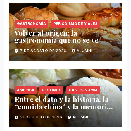
GASTRONOMÍA
PERIODISMO DE VIAJES
Volver al origen: la
gastronomía que no se ve
7 DE AGOSTO DE 2026
ALUMNI
AMÉRICA
DESTINOS
GASTRONOMÍA
Entre el dato y la historia: la
“comida china” y la memoria
invisible en Puerto Rico
31 DE JULIO DE 2026
ALUMNI