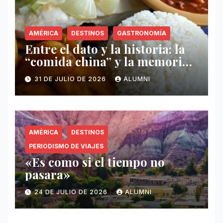
AMÉRICA
DESTINOS
GASTRONOMÍA
Entre el dato y la historia: la
“comida china” y la memoria
invisible en Puerto Rico
31 DE JULIO DE 2026
ALUMNI
AMÉRICA
DESTINOS
PERIODISMO DE VIAJES
«Es como si el tiempo no
pasara»
24 DE JULIO DE 2026
ALUMNI