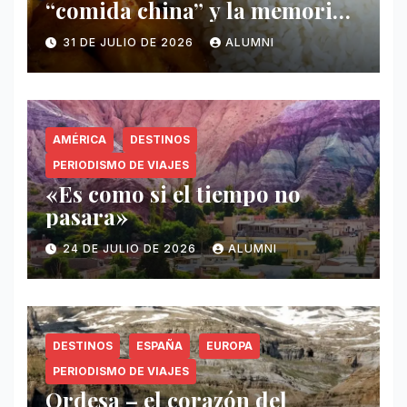
“comida china” y la memoria
invisible en Puerto Rico
31 DE JULIO DE 2026
ALUMNI
AMÉRICA
DESTINOS
PERIODISMO DE VIAJES
«Es como si el tiempo no
pasara»
24 DE JULIO DE 2026
ALUMNI
DESTINOS
ESPAÑA
EUROPA
PERIODISMO DE VIAJES
Ordesa – el corazón del