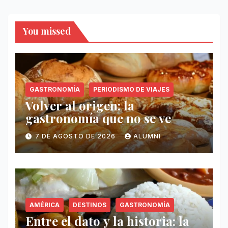
entradas
You missed
GASTRONOMÍA
PERIODISMO DE VIAJES
Volver al origen: la
gastronomía que no se ve
7 DE AGOSTO DE 2026
ALUMNI
AMÉRICA
DESTINOS
GASTRONOMÍA
Entre el dato y la historia: la