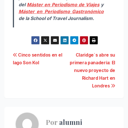
del
Máster en Periodismo de Viajes
y
Máster en Periodismo Gastronómico
de la School of Travel Journalism.
Navegación
Cinco sentidos en el
Claridge´s abre su
lago Son Kol
primera panadería: El
de
nuevo proyecto de
entradas
Richard Hart en
Londres
Por
alumni