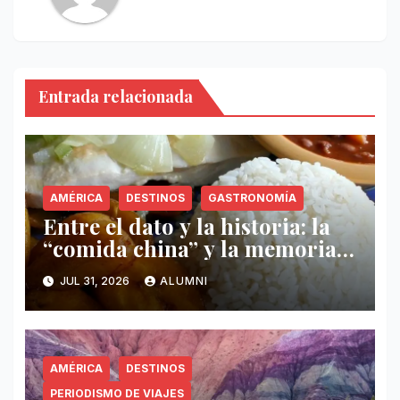
Entrada relacionada
AMÉRICA
DESTINOS
GASTRONOMÍA
Entre el dato y la historia: la
“comida china” y la memoria
invisible en Puerto Rico
JUL 31, 2026
ALUMNI
AMÉRICA
DESTINOS
PERIODISMO DE VIAJES