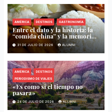
AMÉRICA
DESTINOS
GASTRONOMÍA
Entre el dato y la historia: la
“comida china” y la memoria
invisible en Puerto Rico
31 DE JULIO DE 2026
ALUMNI
AMÉRICA
DESTINOS
PERIODISMO DE VIAJES
«Es como si el tiempo no
pasara»
24 DE JULIO DE 2026
ALUMNI