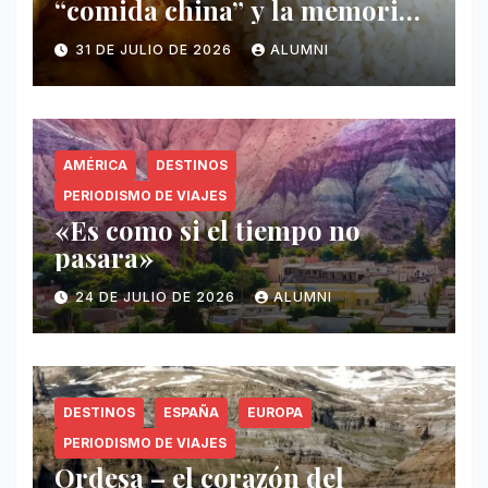
“comida china” y la memoria
invisible en Puerto Rico
31 DE JULIO DE 2026
ALUMNI
AMÉRICA
DESTINOS
PERIODISMO DE VIAJES
«Es como si el tiempo no
pasara»
24 DE JULIO DE 2026
ALUMNI
DESTINOS
ESPAÑA
EUROPA
PERIODISMO DE VIAJES
Ordesa – el corazón del