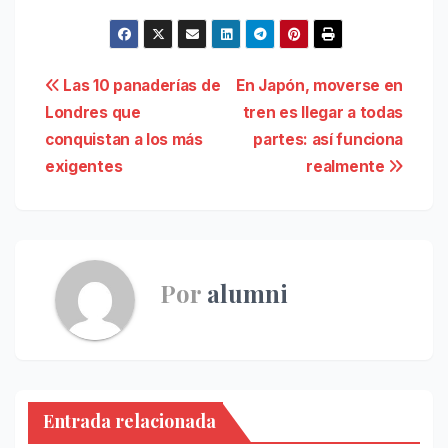
Navegación
Las 10 panaderías de
En Japón, moverse en
Londres que
tren es llegar a todas
de
conquistan a los más
partes: así funciona
entradas
exigentes
realmente
Por
alumni
Entrada relacionada