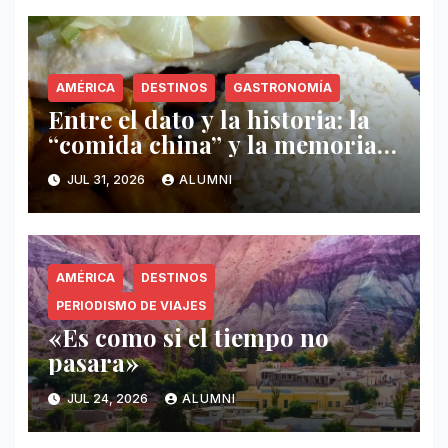
AMÉRICA
DESTINOS
GASTRONOMÍA
Entre el dato y la historia: la
“comida china” y la memoria
invisible en Puerto Rico
JUL 31, 2026
ALUMNI
AMÉRICA
DESTINOS
PERIODISMO DE VIAJES
«Es como si el tiempo no
pasara»
JUL 24, 2026
ALUMNI