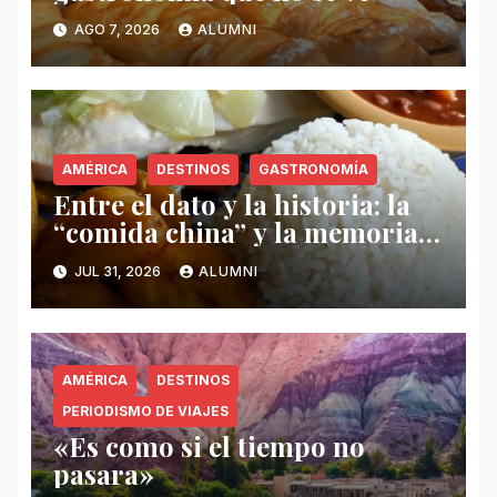
AGO 7, 2026
ALUMNI
AMÉRICA
DESTINOS
GASTRONOMÍA
Entre el dato y la historia: la
“comida china” y la memoria
invisible en Puerto Rico
JUL 31, 2026
ALUMNI
AMÉRICA
DESTINOS
PERIODISMO DE VIAJES
«Es como si el tiempo no
pasara»