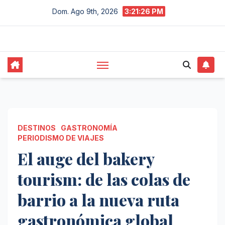
Saltar
Dom. Ago 9th, 2026
3:21:27 PM
al
contenido
DESTINOS
GASTRONOMÍA
PERIODISMO DE VIAJES
El auge del bakery
tourism: de las colas de
barrio a la nueva ruta
gastronómica global