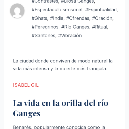
#Contrastes
,
#Diosa Ganges
,
#Espectáculo sensorial
,
#Espiritualidad
,
#Ghats
,
#India
,
#Ofrendas
,
#Oración
,
#Peregrinos
,
#Río Ganges
,
#Ritual
,
#Santones
,
#Vibración
La ciudad donde conviven de modo natural la
vida más intensa y la muerte más tranquila.
ISABEL GIL
La vida en la orilla del río
Ganges
Benarés, popularmente conocida como la