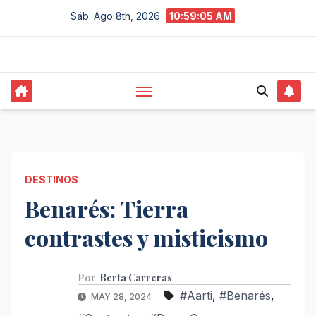
Saltar
Sáb. Ago 8th, 2026
10:59:06 AM
al
contenido
DESTINOS
Benarés: Tierra
contrastes y misticismo
Por
Berta Carreras
#Aarti
,
#Benarés
,
MAY 28, 2024