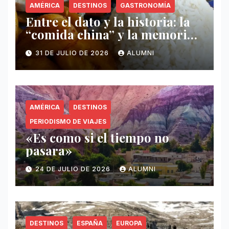
AMÉRICA
DESTINOS
GASTRONOMÍA
Entre el dato y la historia: la
“comida china” y la memoria
invisible en Puerto Rico
31 DE JULIO DE 2026
ALUMNI
AMÉRICA
DESTINOS
PERIODISMO DE VIAJES
«Es como si el tiempo no
pasara»
24 DE JULIO DE 2026
ALUMNI
DESTINOS
ESPAÑA
EUROPA