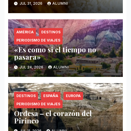
invisible en Puerto Rico
JUL 31, 2026
ALUMNI
AMÉRICA
DESTINOS
PERIODISMO DE VIAJES
«Es como si el tiempo no
pasara»
JUL 24, 2026
ALUMNI
DESTINOS
ESPAÑA
EUROPA
PERIODISMO DE VIAJES
Ordesa – el corazón del
Pirineo
JUL 11, 2026
ALUMNI