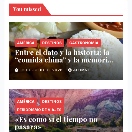
You missed
AMÉRICA
DESTINOS
GASTRONOMÍA
Entre el dato y la historia: la
“comida china” y la memoria
invisible en Puerto Rico
31 DE JULIO DE 2026
ALUMNI
AMÉRICA
DESTINOS
PERIODISMO DE VIAJES
«Es como si el tiempo no
pasara»