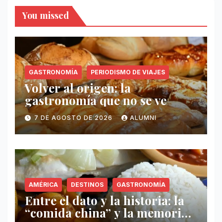
You missed
GASTRONOMÍA
PERIODISMO DE VIAJES
Volver al origen: la
gastronomía que no se ve
7 DE AGOSTO DE 2026
ALUMNI
AMÉRICA
DESTINOS
GASTRONOMÍA
Entre el dato y la historia: la
“comida china” y la memoria