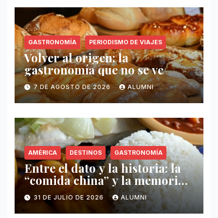
GASTRONOMÍA
PERIODISMO DE VIAJES
Volver al origen: la
gastronomía que no se ve
7 DE AGOSTO DE 2026
ALUMNI
AMÉRICA
DESTINOS
GASTRONOMÍA
Entre el dato y la historia: la
“comida china” y la memoria
invisible en Puerto Rico
31 DE JULIO DE 2026
ALUMNI