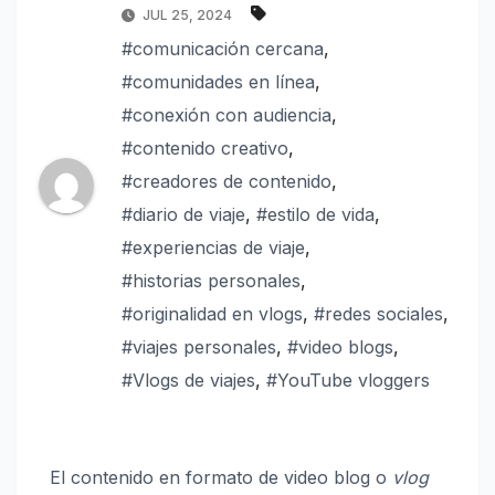
JUL 25, 2024
#comunicación cercana
,
#comunidades en línea
,
#conexión con audiencia
,
#contenido creativo
,
#creadores de contenido
,
#diario de viaje
,
#estilo de vida
,
#experiencias de viaje
,
#historias personales
,
#originalidad en vlogs
,
#redes sociales
,
#viajes personales
,
#video blogs
,
#Vlogs de viajes
,
#YouTube vloggers
El contenido en formato de video blog o
vlog