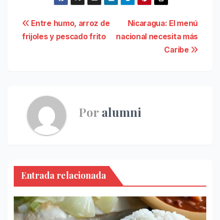
Navegación
Entre humo, arroz de
Nicaragua: El menú
frijoles y pescado frito
nacional necesita más
de
Caribe
entradas
Por
alumni
Entrada relacionada