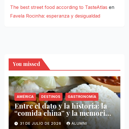
The best street food according to TasteAtlas
en
Favela Rocinha: esperanza y desigualdad
You missed
AMÉRICA
DESTINOS
GASTRONOMÍA
Entre el dato y la historia: la
“comida china” y la memoria
invisible en Puerto Rico
31 DE JULIO DE 2026
ALUMNI