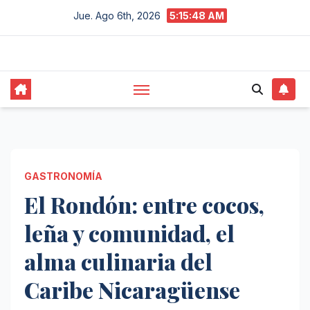
Saltar
Jue. Ago 6th, 2026
5:15:49 AM
al
contenido
GASTRONOMÍA
El Rondón: entre cocos,
leña y comunidad, el
alma culinaria del
Caribe Nicaragüense