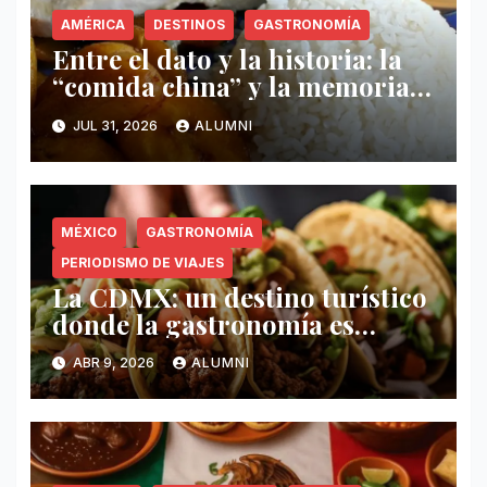
AMÉRICA
DESTINOS
GASTRONOMÍA
Entre el dato y la historia: la
“comida china” y la memoria
invisible en Puerto Rico
JUL 31, 2026
ALUMNI
MÉXICO
GASTRONOMÍA
PERIODISMO DE VIAJES
La CDMX: un destino turístico
donde la gastronomía es
protagonista
ABR 9, 2026
ALUMNI