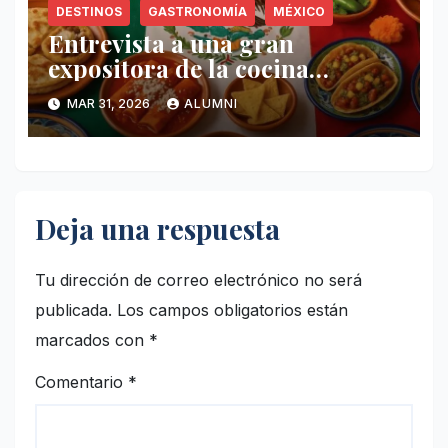
DESTINOS
GASTRONOMÍA
MÉXICO
Entrevista a una gran
expositora de la cocina
mexicana: Guadalupe García
MAR 31, 2026
ALUMNI
de León del Paso
Deja una respuesta
Tu dirección de correo electrónico no será
publicada.
Los campos obligatorios están
marcados con
*
Comentario
*