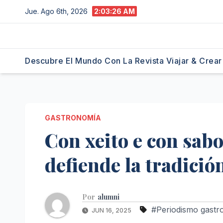
Saltar
Jue. Ago 6th, 2026
2:03:27 AM
al
contenido
Descubre El Mundo Con La Revista Viajar & Crear
GASTRONOMÍA
Con xeito e con sabo
defiende la tradició
Por
alumni
#Periodismo gastr
JUN 16, 2025