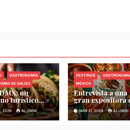
O
GASTRONOMÍA
DESTINOS
GASTRONOMÍ
ISMO DE VIAJES
MÉXICO
CDMX: un
Entrevista a una
ino turístico
gran expositora 
e la
la cocina mexica
, 2026
ALUMNI
MAR 31, 2026
ALUMNI
ronomía es
Guadalupe Garcí
agonista
León del Paso