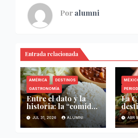
Por
alumni
Entrada relacionada
AMÉRICA
DESTINOS
MÉXIC
GASTRONOMÍA
PERIOD
Entre el dato y la
La 
historia: la “comida
dest
china” y la memoria
dond
JUL 31, 2026
ALUMNI
ABR 9
invisible en Puerto
gast
Rico
prot