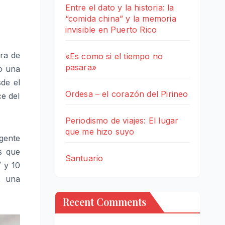
Entre el dato y la historia: la
“comida china” y la memoria
invisible en Puerto Rico
era de
«Es como si el tiempo no
pasara»
o una
de el
Ordesa – el corazón del Pirineo
ce del
Periodismo de viajes: El lugar
que me hizo suyo
 gente
s que
Santuario
 y 10
, una
Recent Comments