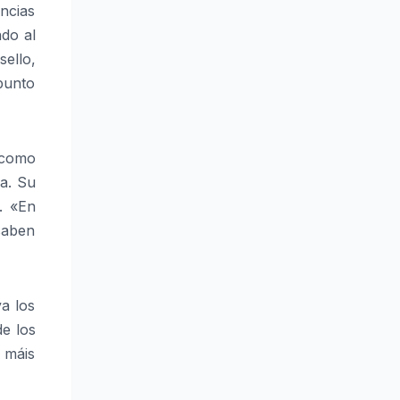
ncias
ndo al
ello,
 punto
 como
a. Su
. «En
 saben
a los
de los
 máis