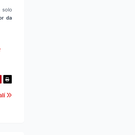
, solo
or da
o
alí