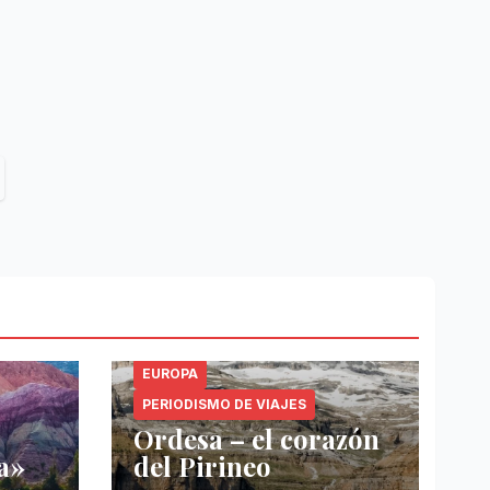
DESTINOS
ESPAÑA
EUROPA
PERIODISMO DE VIAJES
Ordesa – el corazón
a»
del Pirineo