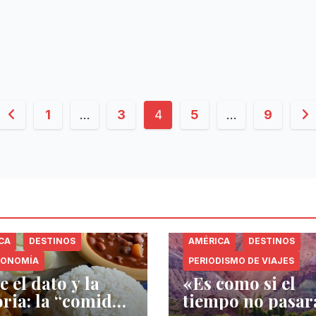
Paginación
1
…
3
4
5
…
9
de
entradas
CA
DESTINOS
AMÉRICA
DESTINOS
RONOMÍA
PERIODISMO DE VIAJES
e el dato y la
«Es como si el
oria: la “comida
tiempo no pasar