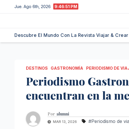
Saltar
Jue. Ago 6th, 2026
9:46:52 PM
al
contenido
Descubre El Mundo Con La Revista Viajar & Crear
DESTINOS
GASTRONOMÍA
PERIODISMO DE VIA
Periodismo Gastron
encuentran en la m
Por
alumni
#Periodismo de via
MAR 13, 2026