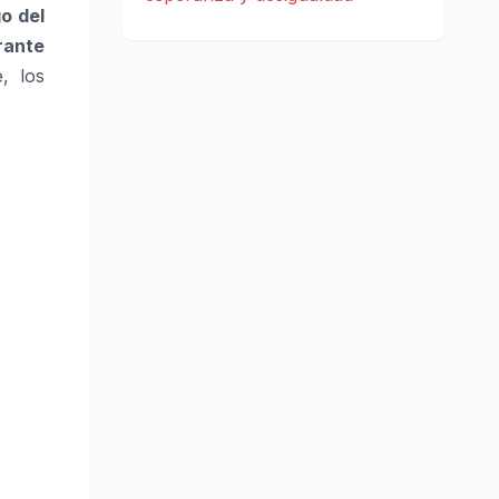
o del
rante
, los