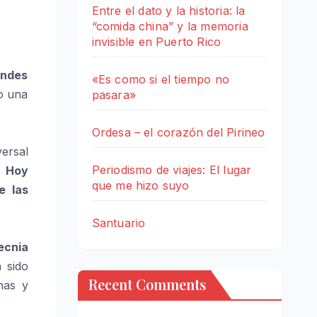
Entre el dato y la historia: la
“comida china” y la memoria
invisible en Puerto Rico
andes
«Es como si el tiempo no
o una
pasara»
Ordesa – el corazón del Pirineo
versal
Periodismo de viajes: El lugar
.
Hoy
que me hizo suyo
e las
Santuario
ecnia
 sido
Recent Comments
nas y