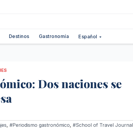
Destinos
Gastronomía
Español
JES
ómico: Dos naciones se
esa
jes
,
#Periodismo gastronómico
,
#School of Travel Journa