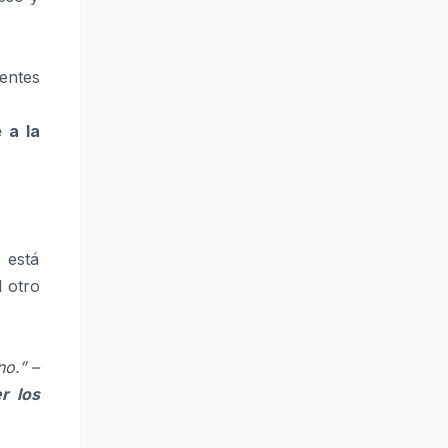
entes
 a la
 está
l otro
o.” –
r los