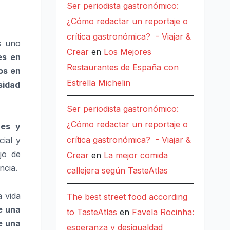
Ser periodista gastronómico:
¿Cómo redactar un reportaje o
crítica gastronómica? - Viajar &
s uno
Crear
en
Los Mejores
es en
Restaurantes de España con
os en
Estrella Michelin
sidad
Ser periodista gastronómico:
¿Cómo redactar un reportaje o
res y
crítica gastronómica? - Viajar &
ial y
jo de
Crear
en
La mejor comida
ncia.
callejera según TasteAtlas
a vida
The best street food according
e una
to TasteAtlas
en
Favela Rocinha:
e una
esperanza y desigualdad