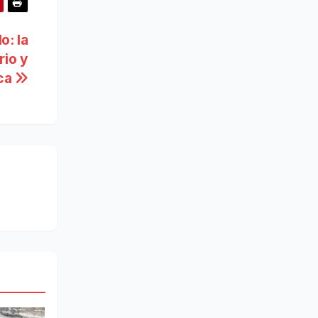
o: la
rio y
ica