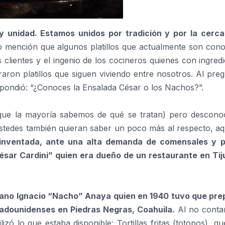
 unidad. Estamos unidos por tradición y por la cerca
do mención que algunos platillos que actualmente son cono
 clientes y el ingenio de los cocineros quienes con ingred
aron platillos que siguen viviendo entre nosotros. Al pre
pondió: “¿Conoces la Ensalada César o los Nachos?”.
 que la mayoría sabemos de qué se tratan) pero desconoc
ustedes también quieran saber un poco más al respecto, aq
 inventada, ante una alta demanda de comensales y 
César Cardini” quien era dueño de un restaurante en Tij
cano Ignacio “Nacho” Anaya quien en 1940 tuvo que pre
tadounidenses en Piedras Negras, Coahuila.
Al no conta
ilizó lo que estaba disponible: Tortillas fritas (totopos), q