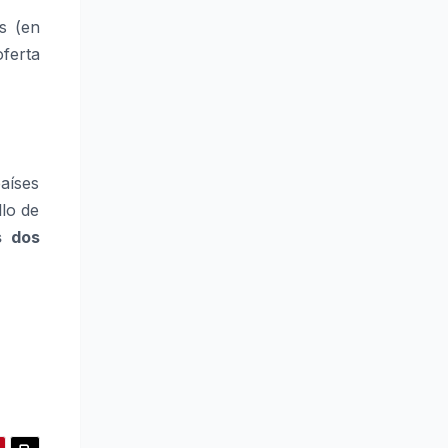
s (en
ferta
aíses
llo de
s dos