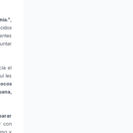
nía.”
,
cidos
ientes
guntar
ía el
uí les
pocos
uana,
parar
r con
ueso y