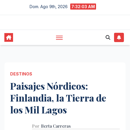
Saltar
Dom. Ago 9th, 2026
7:32:04 AM
al
contenido
DESTINOS
Paisajes Nórdicos:
Finlandia, la Tierra de
los Mil Lagos
Por
Berta Carreras