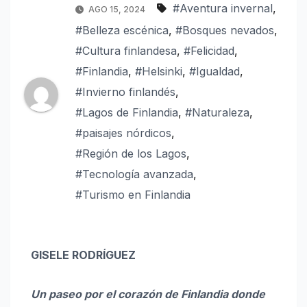
#Aventura invernal
,
AGO 15, 2024
#Belleza escénica
,
#Bosques nevados
,
#Cultura finlandesa
,
#Felicidad
,
#Finlandia
,
#Helsinki
,
#Igualdad
,
#Invierno finlandés
,
#Lagos de Finlandia
,
#Naturaleza
,
#paisajes nórdicos
,
#Región de los Lagos
,
#Tecnología avanzada
,
#Turismo en Finlandia
GISELE RODRÍGUEZ
Un paseo por el corazón de Finlandia donde