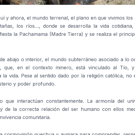
í y ahora, el mundo terrenal, el plano en que vivimos los
añas, los ríos…, donde se desarrolla la vida cotidiana,
esta la Pachamama (Madre Tierra) y se realiza el principi
e abajo o interior, el mundo subterráneo asociado a lo oc
r, que, en el contexto minero, está vinculado al Tío, y
 la vida. Pese al sentido dado por la religión católica, no
isterio y poder profundo.
o que interactúan constantemente. La armonía del uni
, y de la correcta relación del ser humano con ellos med
onvivencia comunitaria.
sta cosmovisión quechua y aymara para comprender, respe