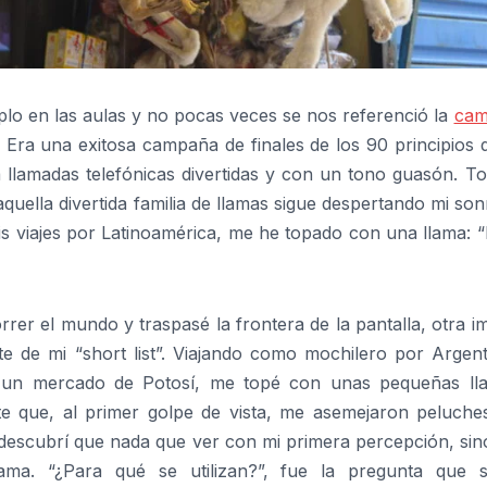
plo en las aulas y no pocas veces se nos referenció la
cam
. Era una exitosa campaña de finales de los 90 principios 
a llamadas telefónicas divertidas y con un tono guasón. T
uella divertida familia de llamas sigue despertando mi son
is viajes por Latinoamérica, me he topado con una llama: 
r el mundo y traspasé la frontera de la pantalla, otra i
te de mi “short list”. Viajando como mochilero por Argent
r un mercado de Potosí, me topé con unas pequeñas lla
e que, al primer golpe de vista, me asemejaron peluches
, descubrí que nada que ver con mi primera percepción, si
lama. “¿Para qué se utilizan?”, fue la pregunta que s