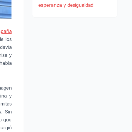
esperanza y desigualdad
paña
de los
odavía
risa y
“habla
magen
ina y
mitas
. Sin
no que
urgió