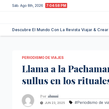
Saltar
Sáb. Ago 8th, 2026
7:05:00 PM
al
contenido
Descubre El Mundo Con La Revista Viajar & Crear
PERIODISMO DE VIAJES
Llama a la Pachamam
sullus en los ritual
Por
alumni
#Periodismo de via
JUN 23, 2025