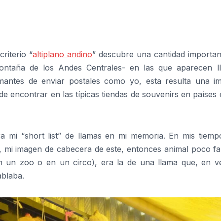
riterio “
altiplano andino
” descubre una cantidad importan
montaña de los Andes Centrales- en las que aparecen l
mantes de enviar postales como yo, esta resulta una i
e encontrar en las típicas tiendas de souvenirs en países
a mi “short list” de llamas en mi memoria. En mis tiemp
s, mi imagen de cabecera de este, entonces animal poco fa
en un zoo o en un circo), era la de una llama que, en v
ablaba.