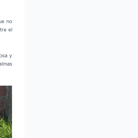
ue no
tre el
osa y
 almas