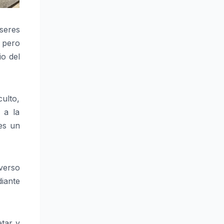
 seres
 pero
o del
ulto,
 a la
 es un
verso
iante
tar y