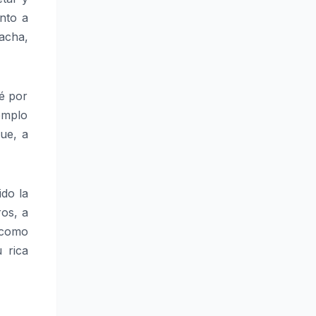
nto a
acha,
é por
emplo
ue, a
ido la
ros, a
 como
 rica