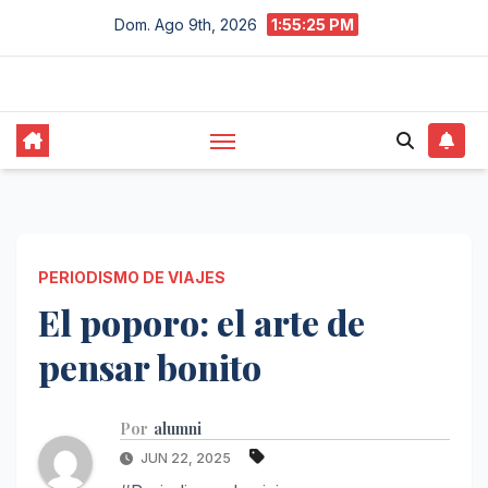
Saltar
Dom. Ago 9th, 2026
1:55:26 PM
al
contenido
PERIODISMO DE VIAJES
El poporo: el arte de
pensar bonito
Por
alumni
JUN 22, 2025