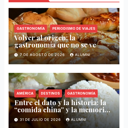
GASTRONOMÍA
PERIODISMO DE VIAJES
Volver al origen: la
gastronomía que no se ve
7 DE AGOSTO DE 2026
ALUMNI
AMÉRICA
DESTINOS
GASTRONOMÍA
Entre el dato y la historia: la
“comida china” y la memoria
invisible en Puerto Rico
31 DE JULIO DE 2026
ALUMNI