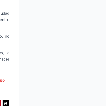
ciudad
entro
to, no
s, la
hacer
smo