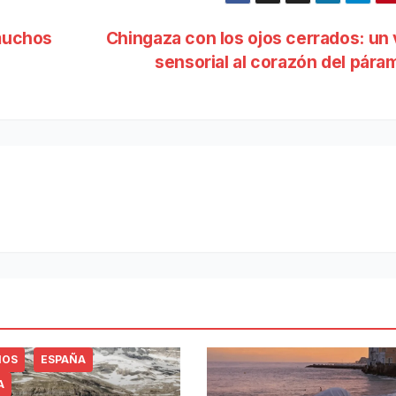
 muchos
Chingaza con los ojos cerrados: un 
sensorial al corazón del pár
NOS
ESPAÑA
A