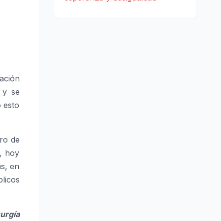
ación
 y se
o esto
ro de
l, hoy
s, en
licos
urgía