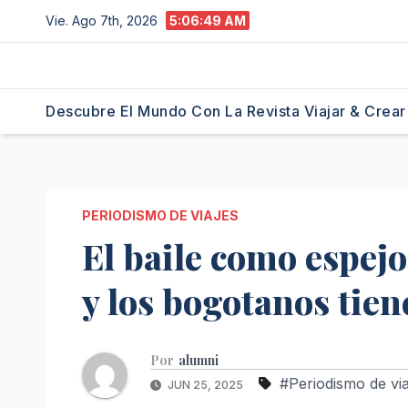
Saltar
Vie. Ago 7th, 2026
5:06:50 AM
al
contenido
Descubre El Mundo Con La Revista Viajar & Crear
PERIODISMO DE VIAJES
El baile como espejo
y los bogotanos tie
Por
alumni
#Periodismo de via
JUN 25, 2025