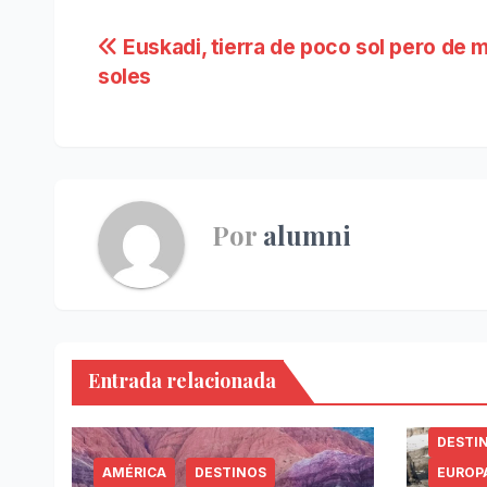
Navegación
Euskadi, tierra de poco sol pero de
soles
de
entradas
Por
alumni
Entrada relacionada
DESTI
AMÉRICA
DESTINOS
EUROP