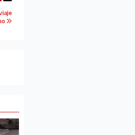
viaje
amo