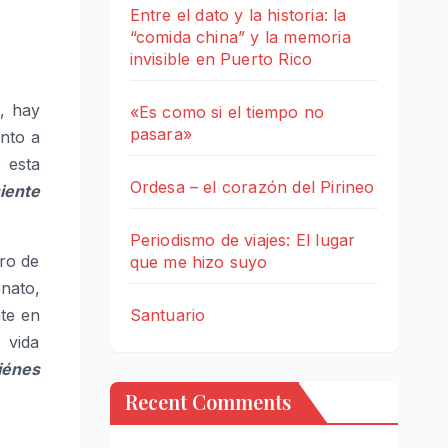
Entre el dato y la historia: la
“comida china” y la memoria
invisible en Puerto Rico
, hay
«Es como si el tiempo no
pasara»
anto a
 esta
Ordesa – el corazón del Pirineo
iente
Periodismo de viajes: El lugar
ro de
que me hizo suyo
nato,
Santuario
nte en
 vida
iénes
Recent Comments