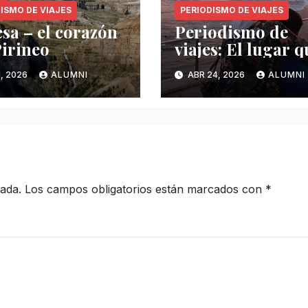
ISMO DE VIAJES
PERIODISMO DE VIAJES
sa – el corazón
Periodismo de
Pirineo
viajes: El lugar q
me hizo suyo
1, 2026
ALUMNI
ABR 24, 2026
ALUMNI
cada.
Los campos obligatorios están marcados con
*