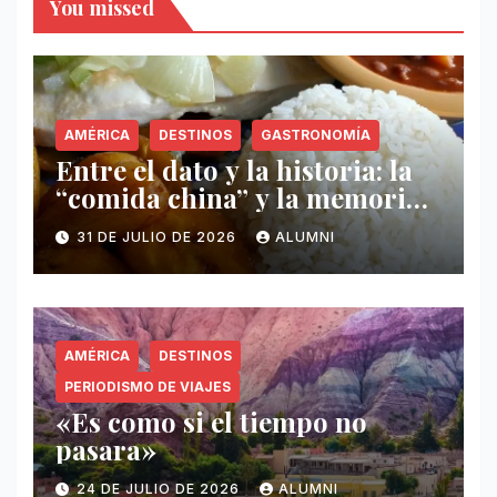
You missed
AMÉRICA
DESTINOS
GASTRONOMÍA
Entre el dato y la historia: la
“comida china” y la memoria
invisible en Puerto Rico
31 DE JULIO DE 2026
ALUMNI
AMÉRICA
DESTINOS
PERIODISMO DE VIAJES
«Es como si el tiempo no
pasara»
24 DE JULIO DE 2026
ALUMNI