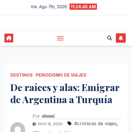
Saltar
Vie. Ago 7th, 2026
11:24:47 AM
al
contenido
DESTINOS
PERIODISMO DE VIAJES
De raíces y alas: Emigrar
de Argentina a Turquía
Por
alumni
#crónicas de viajes
,
NOV 18, 2025