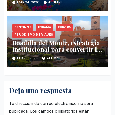
MAR 24, 2026
ALUMNI
DESTINOS
ESPAÑA
EUROPA
PERIODISMO DE VIAJES
Boadilla del Monte, estrategia
institucional para convertir la
gastronomía en identidad
FEB 25, 2026
ALUMNI
Deja una respuesta
Tu dirección de correo electrónico no será
publicada.
Los campos obligatorios están