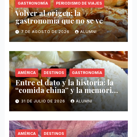
GASTRONOMÍA
PERIODISMO DE VIAJES
Volver al origen: la
gastronomía que no se ve
7 DE AGOSTO DE 2026
ALUMNI
AMÉRICA
DESTINOS
GASTRONOMÍA
Entre el dato y la historia: la
“comida china” y la memoria
invisible en Puerto Rico
31 DE JULIO DE 2026
ALUMNI
AMÉRICA
DESTINOS