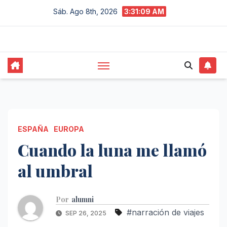
Saltar
Sáb. Ago 8th, 2026
3:31:10 AM
al
contenido
ESPAÑA
EUROPA
Cuando la luna me llamó
al umbral
Por
alumni
#narración de viajes
SEP 26, 2025