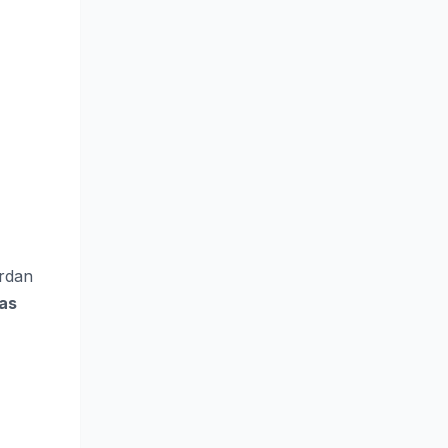
ordan
as