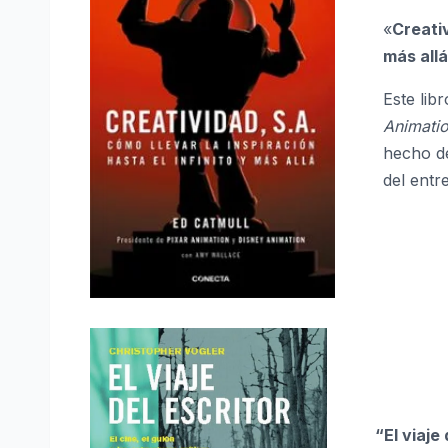
«
Creativ
más all
Este lib
Animati
hecho de
del entr
“El viaje