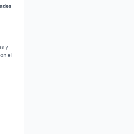
dades
es y
con el