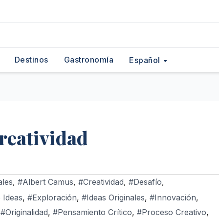
Destinos
Gastronomía
Español
reatividad
ales
,
#Albert Camus
,
#Creatividad
,
#Desafío
,
 Ideas
,
#Exploración
,
#Ideas Originales
,
#Innovación
,
,
#Originalidad
,
#Pensamiento Crítico
,
#Proceso Creativo
,