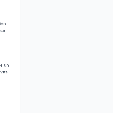
ón
rar
te un
evas