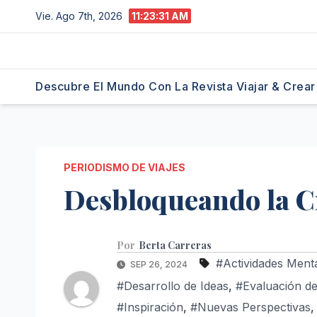
Saltar
Vie. Ago 7th, 2026
11:23:32 AM
al
contenido
Descubre El Mundo Con La Revista Viajar & Crear
PERIODISMO DE VIAJES
Desbloqueando la C
Por
Berta Carreras
#Actividades Ment
SEP 26, 2024
#Desarrollo de Ideas
,
#Evaluación de
#Inspiración
,
#Nuevas Perspectivas