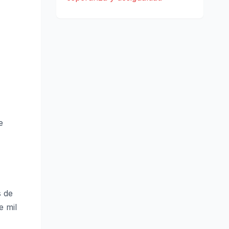
e
s de
e mil